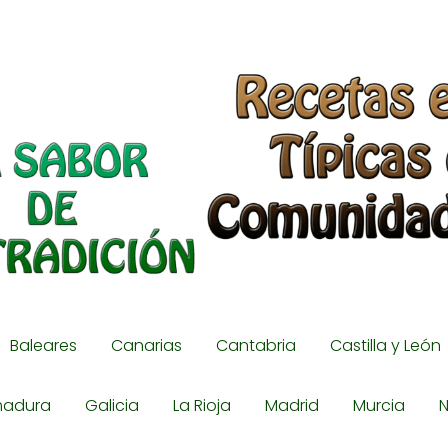
Baleares
Canarias
Cantabria
Castilla y León
madura
Galicia
La Rioja
Madrid
Murcia
N