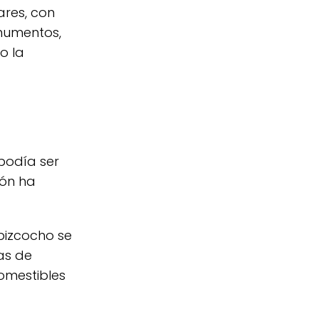
ares, con
numentos,
o la
podía ser
ión ha
 bizcocho se
as de
omestibles