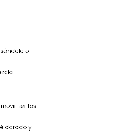
asándolo o
ezcla
n movimientos
té dorado y