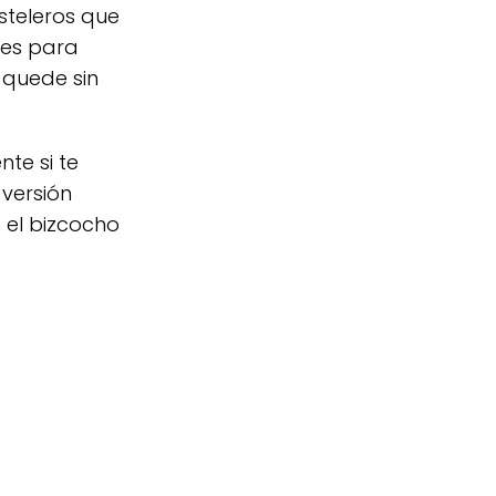
steleros que
nes para
 quede sin
te si te
 versión
 el bizcocho