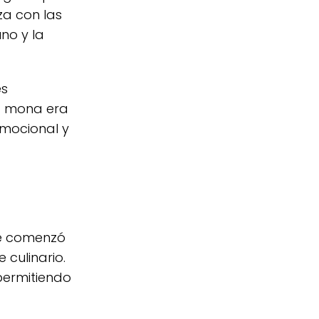
za con las
no y la
es
la mona era
emocional y
ue comenzó
culinario.
permitiendo