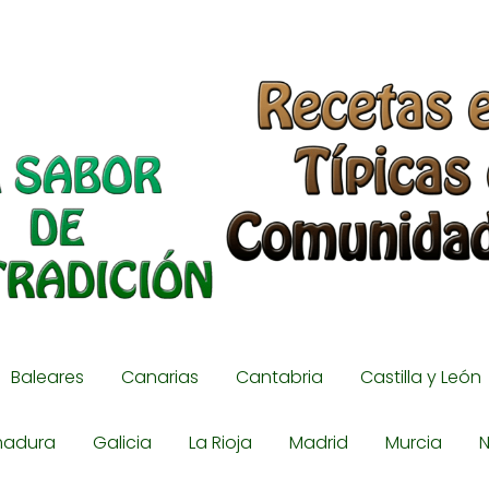
Baleares
Canarias
Cantabria
Castilla y León
madura
Galicia
La Rioja
Madrid
Murcia
N