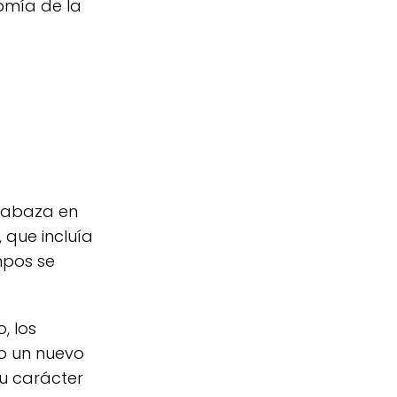
omía de la
alabaza en
, que incluía
mpos se
, los
do un nuevo
su carácter