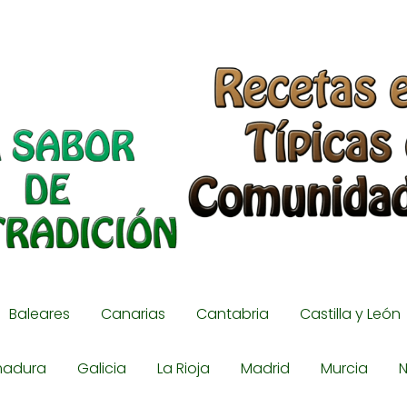
Baleares
Canarias
Cantabria
Castilla y León
madura
Galicia
La Rioja
Madrid
Murcia
N