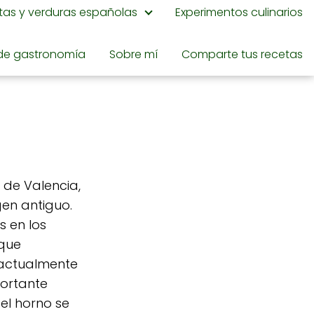
utas y verduras españolas
Experimentos culinarios
de gastronomía
Sobre mí
Comparte tus recetas
 de Valencia,
gen antiguo.
s en los
nque
 actualmente
portante
el horno se