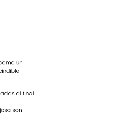
n como un
cindible
das al final
josa son