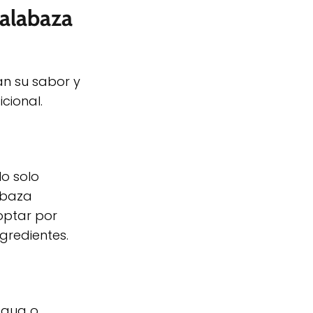
calabaza
an su sabor y
icional.
o solo
abaza
optar por
gredientes.
agua o