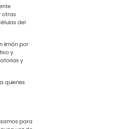
uente
 otras
élulas del
n limón por
ivo y
atorias y
ra quienes
o usamos para