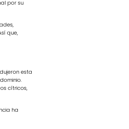
nal por su
dades,
sí que,
odujeron esta
 dominio.
s cítricos,
ncia ha