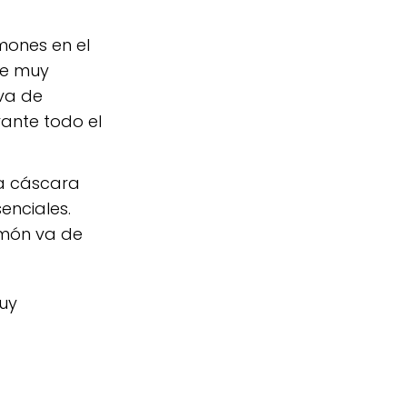
mones en el
ne muy
 va de
rante todo el
na cáscara
enciales.
imón va de
uy