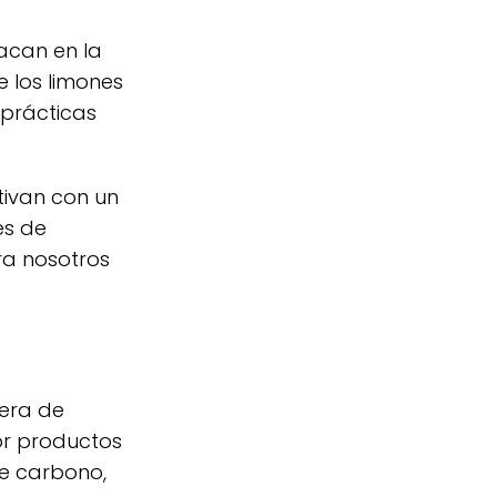
acan en la
e los limones
 prácticas
tivan con un
es de
ra nosotros
nera de
por productos
de carbono,