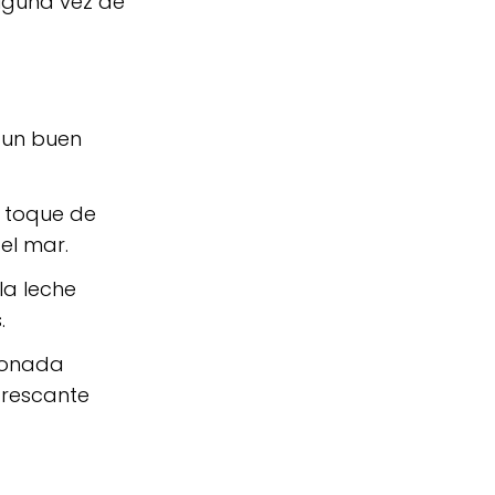
alguna vez de
 un buen
n toque de
el mar.
la leche
.
imonada
frescante