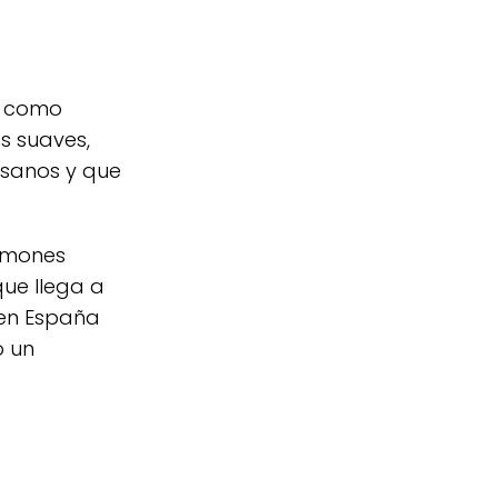
es como
os suaves,
 sanos y que
limones
que llega a
 en España
o un