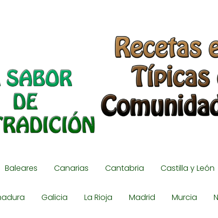
Baleares
Canarias
Cantabria
Castilla y León
madura
Galicia
La Rioja
Madrid
Murcia
N