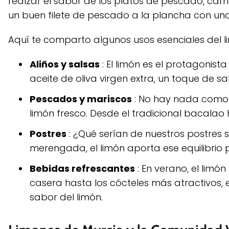
realzar el sabor de los platos de pescado, car
un buen filete de pescado a la plancha con un
Aquí te comparto algunos usos esenciales del l
Aliños y salsas
: El limón es el protagonis
aceite de oliva virgen extra, un toque de sa
Pescados y mariscos
: No hay nada como 
limón fresco. Desde el tradicional bacalao 
Postres
: ¿Qué serían de nuestros postres s
merengada, el limón aporta ese equilibrio
Bebidas refrescantes
: En verano, el limó
casera hasta los cócteles más atractivos, 
sabor del limón.