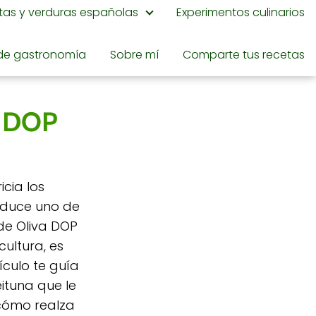
utas y verduras españolas
Experimentos culinarios
de gastronomía
Sobre mí
Comparte tus recetas
a DOP
cia los
roduce uno de
 de Oliva DOP
cultura, es
tículo te guía
eituna que le
 cómo realza