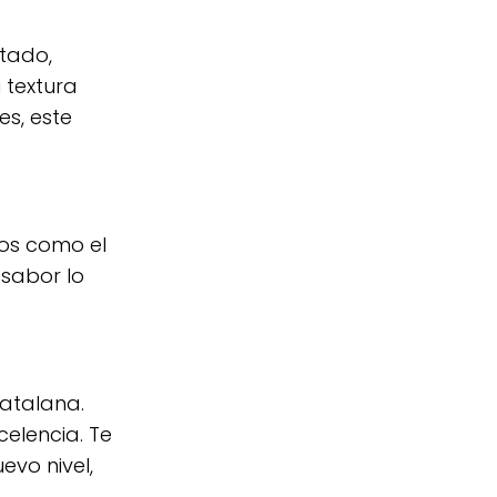
utado,
 textura
es, este
tos como el
 sabor lo
catalana.
celencia. Te
evo nivel,