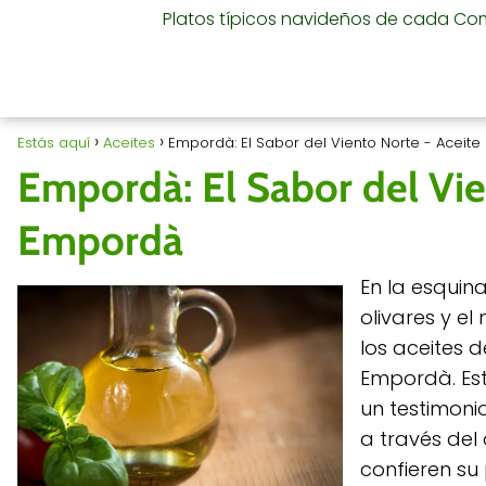
Platos típicos navideños de cada C
Estás aquí
Aceites
Empordà: El Sabor del Viento Norte - Aceit
Empordà: El Sabor del Vie
Empordà
En la esquin
olivares y e
los aceites d
Empordà. Este
un testimonio
a través del
confieren su