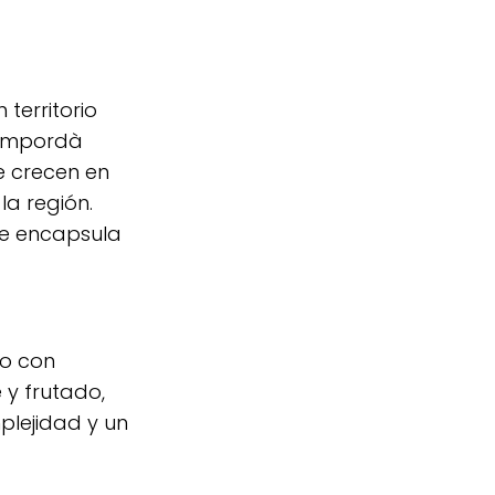
territorio
 Empordà
e crecen en
la región.
ue encapsula
to con
 y frutado,
plejidad y un