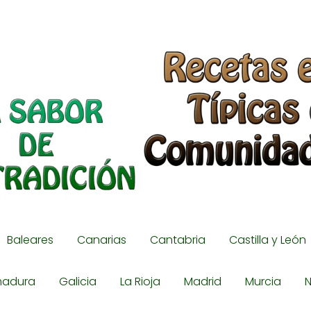
Baleares
Canarias
Cantabria
Castilla y León
madura
Galicia
La Rioja
Madrid
Murcia
N