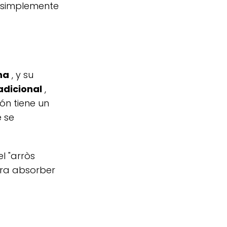
o simplemente
na
, y su
adicional
,
ón tiene un
e se
el "arròs
ara absorber