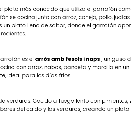
 el plato más conocido que utiliza el garrofón co
fón se cocina junto con arroz, conejo, pollo, judía
 es un plato lleno de sabor, donde el garrofón apo
gredientes.
garrofón es el
arròs amb fesols i naps
, un guiso 
cocina con arroz, nabos, panceta y morcilla en un 
, ideal para los días fríos.
 de verduras. Cocido a fuego lento con pimientos, 
bores del caldo y las verduras, creando un plato n