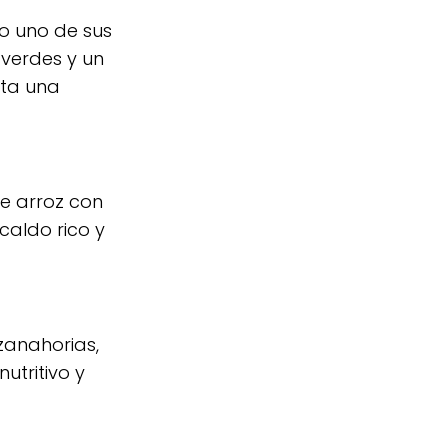
mo uno de sus
s verdes y un
rta una
de arroz con
caldo rico y
zanahorias,
utritivo y