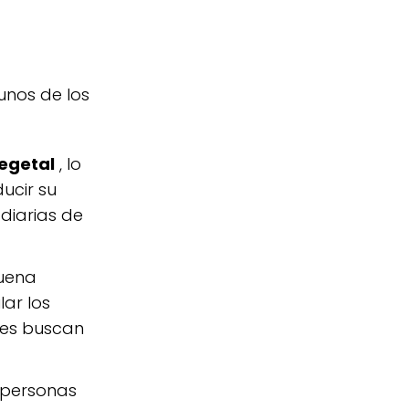
unos de los
vegetal
, lo
ucir su
diarias de
buena
ar los
nes buscan
a personas