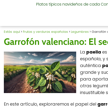
Platos típicos navideños de cada C
Estás aquí
Frutas y verduras españolas
Legumbres
Garrofón v
Garrofón valenciano: El se
La
paella
es
española, y 
auténtica
pa
grande y sua
para aportar
otras legumb
insustituible
En este artículo, exploraremos el papel del
garr