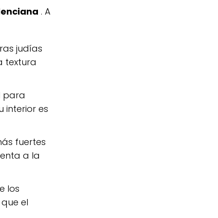
lenciana
. A
as judías
a textura
l para
interior es
más fuertes
menta a la
e los
 que el