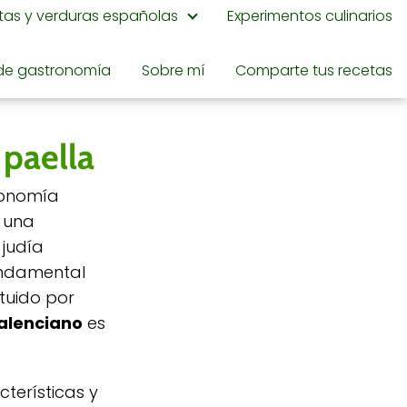
utas y verduras españolas
Experimentos culinarios
de gastronomía
Sobre mí
Comparte tus recetas
 paella
ronomía
n una
 judía
undamental
ituido por
alenciano
es
cterísticas y