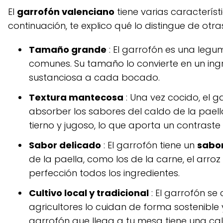
El
garrofón valenciano
tiene varias característ
continuación, te explico qué lo distingue de otr
Tamaño grande
: El garrofón es una leg
comunes. Su tamaño lo convierte en un ingr
sustanciosa a cada bocado.
Textura mantecosa
: Una vez cocido, el g
absorber los sabores del caldo de la paella
tierno y jugoso, lo que aporta un contrast
Sabor delicado
: El garrofón tiene un
sabo
de la paella, como los de la carne, el arroz
perfección todos los ingredientes.
Cultivo local y tradicional
: El garrofón se
agricultores lo cuidan de forma sostenible 
garrofón que llega a tu mesa tiene una cal