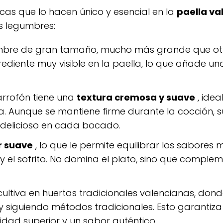
icas que lo hacen único y esencial en la
paella va
as legumbres:
umbre de gran tamaño, mucho más grande que otr
ediente muy visible en la paella, lo que añade un
arrofón tiene una
textura cremosa y suave
, idea
. Aunque se mantiene firme durante la cocción, su 
e delicioso en cada bocado.
r suave
, lo que le permite equilibrar los sabores 
 y el sofrito. No domina el plato, sino que comple
 cultiva en huertas tradicionales valencianas, dond
y siguiendo métodos tradicionales. Esto garantiza
idad superior y un sabor auténtico.