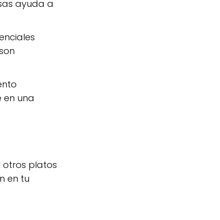
asas ayuda a
enciales
 son
ento
e en una
 otros platos
n en tu