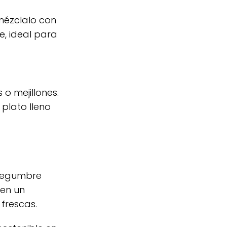
mézclalo con
e, ideal para
 mejillones.
plato lleno
 legumbre
 en un
frescas.