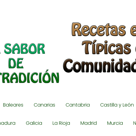
Baleares
Canarias
Cantabria
Castilla y León
madura
Galicia
La Rioja
Madrid
Murcia
N