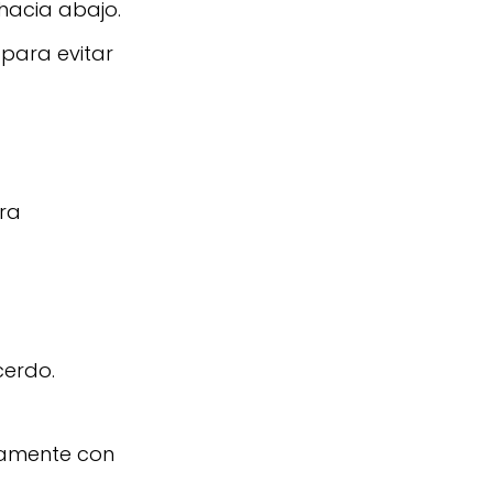
hacia abajo.
para evitar
ara
cerdo.
evamente con