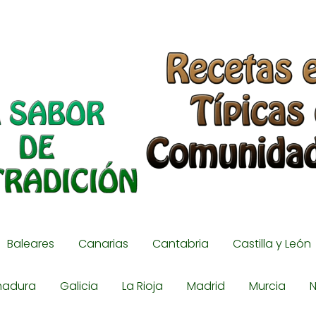
Baleares
Canarias
Cantabria
Castilla y León
madura
Galicia
La Rioja
Madrid
Murcia
N