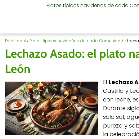
Platos típicos navideños de cada C
Estás aquí
Platos típicos navideños de cada Comunidad
Lecha
Lechazo Asado: el plato na
León
El
Lechazo 
Castilla y L
con leche, e
Durante sigl
solo sal, agu
pureza y sab
la celebraci