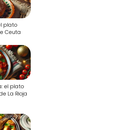
l plato
 de Ceuta
: el plato
de La Rioja