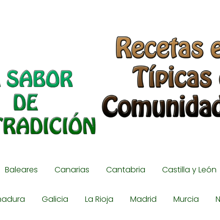
Baleares
Canarias
Cantabria
Castilla y León
madura
Galicia
La Rioja
Madrid
Murcia
N