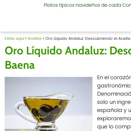
Platos típicos navideños de cada C
Estás aquí
Aceites
Oro Líquido Andaluz: Descubriendo el Aceit
Oro Líquido Andaluz: Des
Baena
En el corazó
gastronómico
Denominación
solo un ingre
española y u
exploraremos
que lo compo