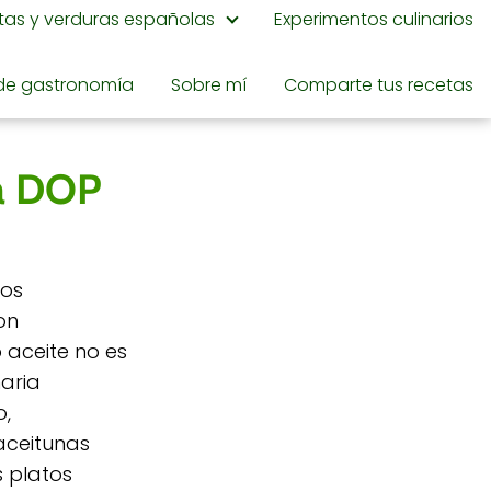
utas y verduras españolas
Experimentos culinarios
de gastronomía
Sobre mí
Comparte tus recetas
va DOP
ros
on
 aceite no es
naria
o,
 aceitunas
s platos