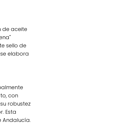
n de aceite
ena"
e sello de
 se elabora
ipalmente
to, con
 su robustez
r. Esta
e Andalucía.