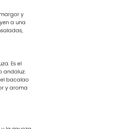
 amargor y
uyen a una
nsaladas,
za. Es el
o andaluz.
 el bacalao
bor y aroma
y la riqueza