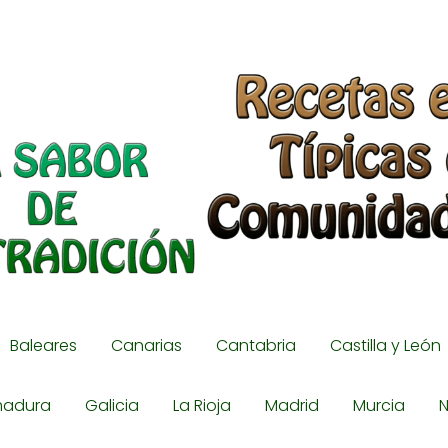
Baleares
Canarias
Cantabria
Castilla y León
madura
Galicia
La Rioja
Madrid
Murcia
N