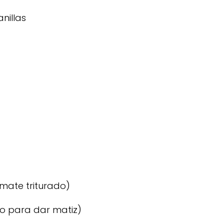
nillas
mate triturado)
olo para dar matiz)