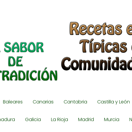
Baleares
Canarias
Cantabria
Castilla y León
madura
Galicia
La Rioja
Madrid
Murcia
N