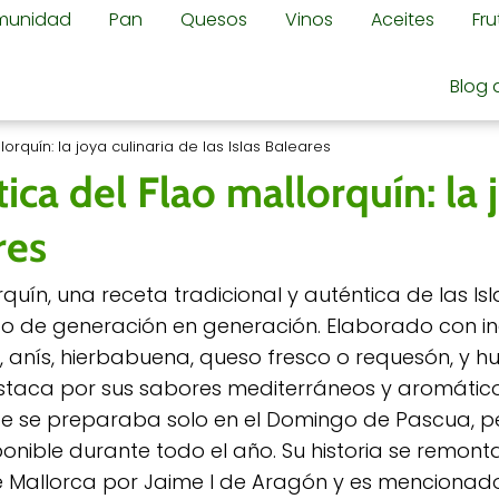
omunidad
Pan
Quesos
Vinos
Aceites
Fr
Blog 
orquín: la joya culinaria de las Islas Baleares
ica del Flao mallorquín: la 
res
rquín, una receta tradicional y auténtica de las Isl
o de generación en generación. Elaborado con in
 anís, hierbabuena, queso fresco o requesón, y hu
estaca por sus sabores mediterráneos y aromático
e se preparaba solo en el Domingo de Pascua, p
ponible durante todo el año. Su historia se remont
 Mallorca por Jaime I de Aragón y es mencionad