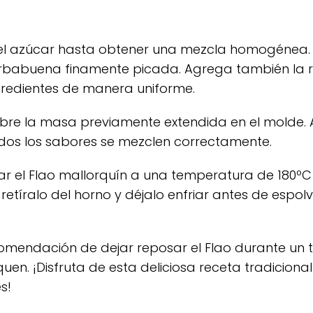
n el azúcar hasta obtener una mezcla homogénea.
rbabuena finamente picada. Agrega también la r
ngredientes de manera uniforme.
sobre la masa previamente extendida en el molde.
odos los sabores se mezclen correctamente.
near el Flao mallorquín a una temperatura de 180º
etíralo del horno y déjalo enfriar antes de espol
omendación de dejar reposar el Flao durante un 
uen. ¡Disfruta de esta deliciosa receta tradicional
s!