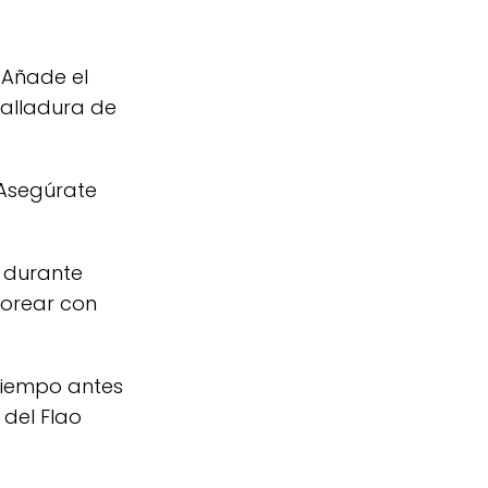
 Añade el
alladura de
 Asegúrate
C durante
vorear con
tiempo antes
 del Flao