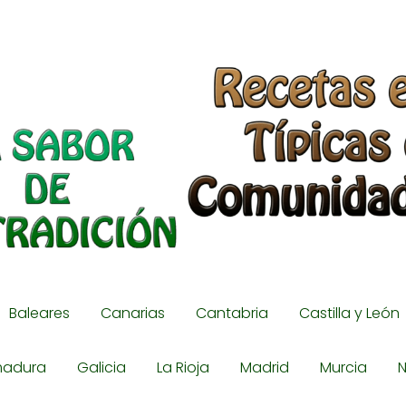
Baleares
Canarias
Cantabria
Castilla y León
madura
Galicia
La Rioja
Madrid
Murcia
N