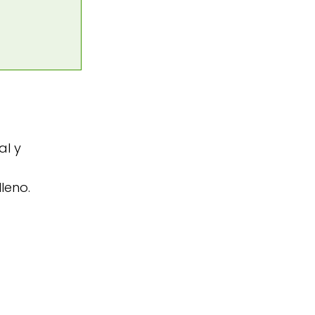
al y
leno.