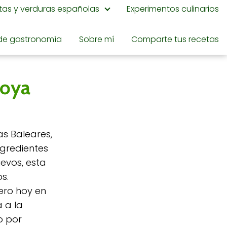
utas y verduras españolas
Experimentos culinarios
de gastronomía
Sobre mí
Comparte tus recetas
joya
as Baleares,
gredientes
evos, esta
s.
ero hoy en
a a la
o por