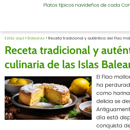
Platos típicos navideños de cada C
Estás aquí
Baleares
Receta tradicional y auténtica del Flao mall
Receta tradicional y autént
culinaria de las Islas Balea
El Flao mallo
ha perdurad
como harina,
delicia se d
Antiguament
día está dis
conquista de