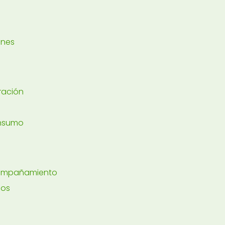
ones
ración
onsumo
compañamiento
dos