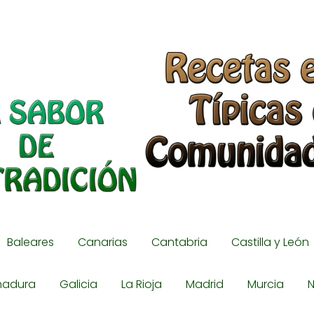
Baleares
Canarias
Cantabria
Castilla y León
madura
Galicia
La Rioja
Madrid
Murcia
N