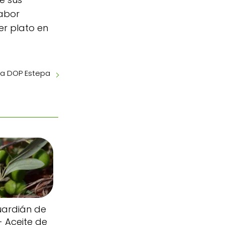
sabor
er plato en
iva DOP Estepa
uardián de
- Aceite de