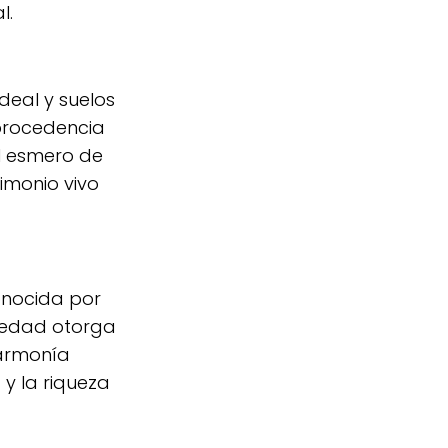
l.
deal y suelos
 procedencia
el esmero de
timonio vivo
conocida por
riedad otorga
 armonía
 y la riqueza