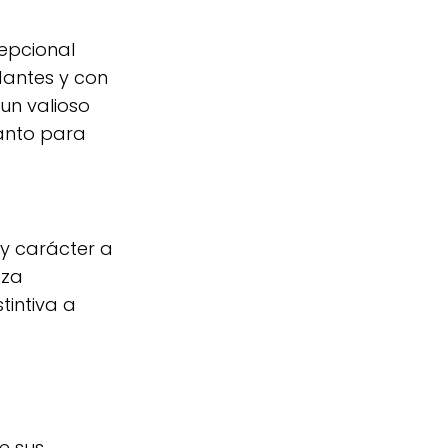
cepcional
dantes y con
un valioso
tanto para
y carácter a
eza
tintiva a
e sus