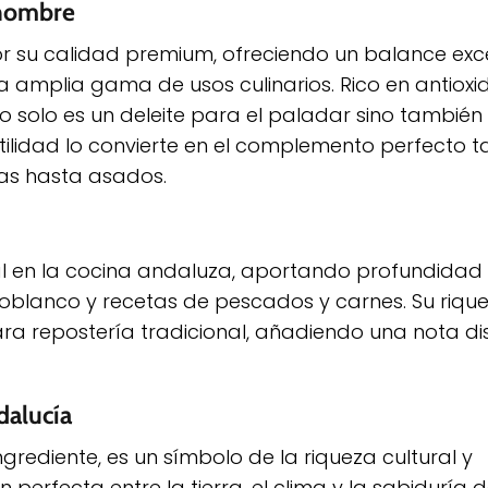
enombre
por su calidad premium, ofreciendo un balance ex
 amplia gama de usos culinarios. Rico en antioxi
 solo es un deleite para el paladar sino también 
ilidad lo convierte en el complemento perfecto 
as hasta asados.
al en la cocina andaluza, aportando profundidad 
joblanco y recetas de pescados y carnes. Su riqu
ra repostería tradicional, añadiendo una nota dis
dalucía
ngrediente, es un símbolo de la riqueza cultural y
erfecta entre la tierra, el clima y la sabiduría d