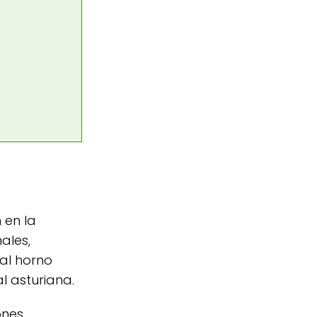
 en la
ales,
al horno
al asturiana.
ones