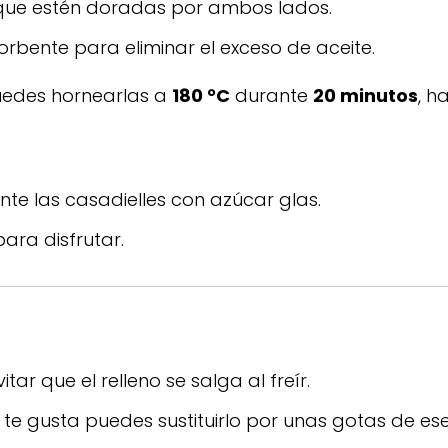
a que estén doradas por ambos lados.
rbente para eliminar el exceso de aceite.
 puedes hornearlas a
180 °C
durante
20 minutos
, h
te las casadielles con azúcar glas.
para disfrutar.
ar que el relleno se salga al freír.
o te gusta puedes sustituirlo por unas gotas de es