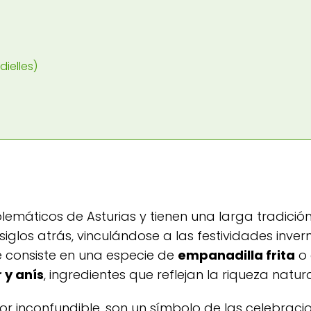
dielles)
máticos de Asturias y tienen una larga tradición
iglos atrás, vinculándose a las festividades invern
re consiste en una especie de
empanadilla frita
o 
 y anís
, ingredientes que reflejan la riqueza natur
bor inconfundible, son un símbolo de las celebraci