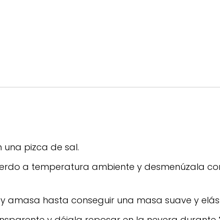
 una pizca de sal.
cerdo a temperatura ambiente y desmenúzala co
 y amasa hasta conseguir una masa suave y elást
ansparente y déjala reposar en la nevera durante