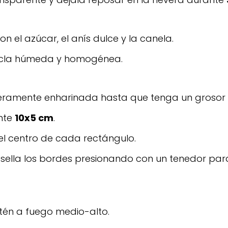
n el azúcar, el anís dulce y la canela.
zcla húmeda y homogénea.
ligeramente enharinada hasta que tenga un groso
nte
10x5 cm
.
el centro de cada rectángulo.
 sella los bordes presionando con un tenedor par
tén a fuego medio-alto.