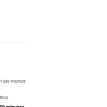
n las manos
ica.
30 minutos
.