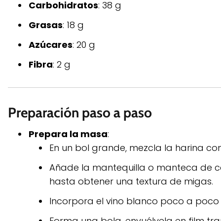
Carbohidratos
: 38 g
Grasas
: 18 g
Azúcares
: 20 g
Fibra
: 2 g
Preparación paso a paso
Prepara la masa
:
En un bol grande, mezcla la harina con
Añade la mantequilla o manteca de 
hasta obtener una textura de migas.
Incorpora el vino blanco poco a poco
Forma una bola, envuélvela en film tr