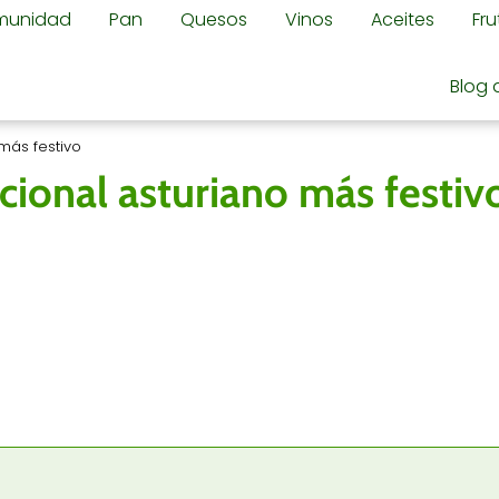
omunidad
Pan
Quesos
Vinos
Aceites
Fr
Blog 
 más festivo
icional asturiano más festiv