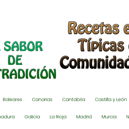
Baleares
Canarias
Cantabria
Castilla y León
madura
Galicia
La Rioja
Madrid
Murcia
N