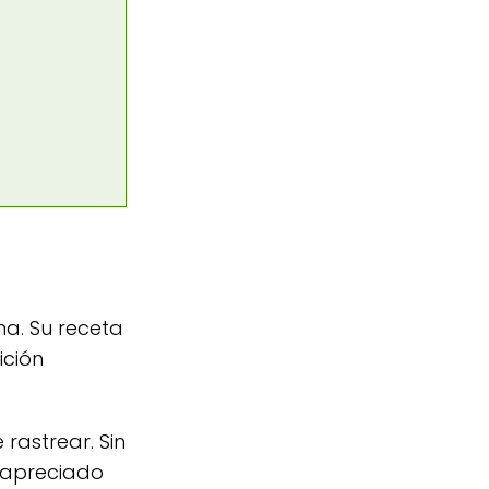
na. Su receta
ición
 rastrear. Sin
 apreciado