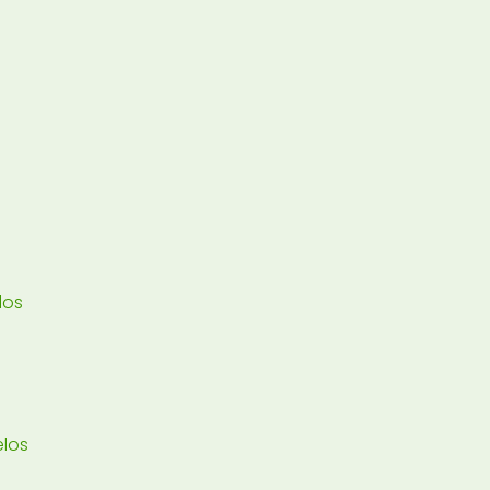
los
elos