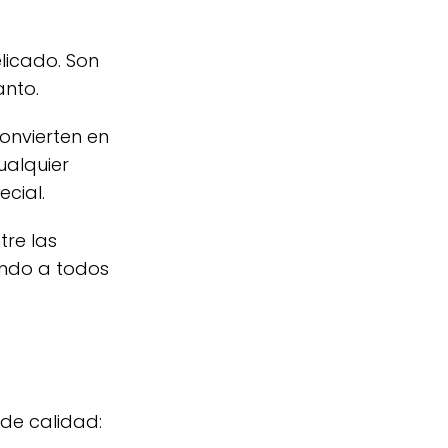
elicado. Son
anto.
onvierten en
ualquier
cial.
tre las
ando a todos
 de calidad: