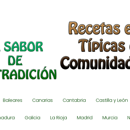
Baleares
Canarias
Cantabria
Castilla y León
madura
Galicia
La Rioja
Madrid
Murcia
N