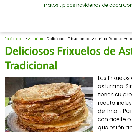
Platos típicos navideños de cada C
Estás aquí
Asturias
Deliciosos Frixuelos de Asturias: Receta Auté
Deliciosos Frixuelos de As
Tradicional
Los Frixuelo
asturiana. Si
tienen su pr
receta inclu
de limón. Pa
con aceite o
que estén do