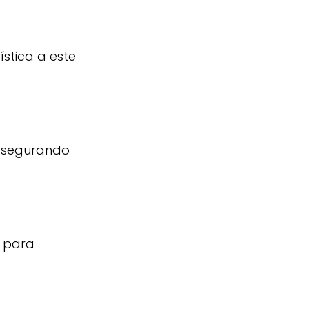
ística a este
, asegurando
o para