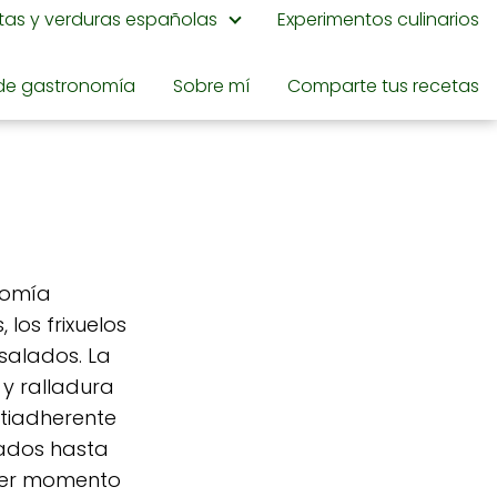
utas y verduras españolas
Experimentos culinarios
de gastronomía
Sobre mí
Comparte tus recetas
onomía
 los frixuelos
salados. La
 y ralladura
ntiadherente
lados hasta
uier momento