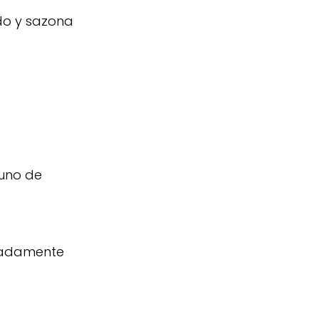
ado y sazona
 uno de
imadamente