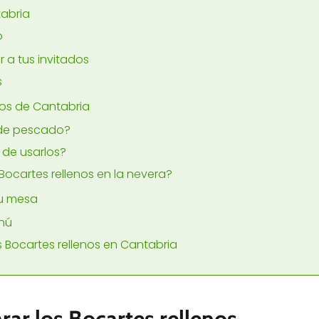
tabria
o
 a tus invitados
s
nos de Cantabria
o de pescado?
 de usarlos?
ocartes rellenos en la nevera?
tu mesa
enú
 Bocartes rellenos en Cantabria
rar los Bocartes rellenos