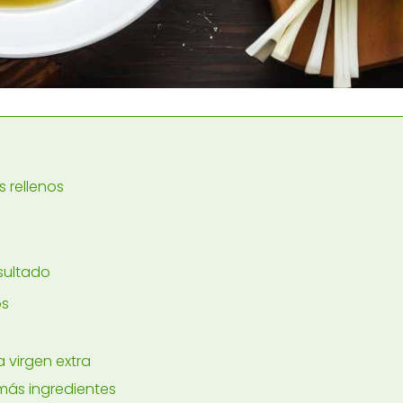
 rellenos
sultado
os
 virgen extra
más ingredientes