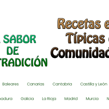
Baleares
Canarias
Cantabria
Castilla y León
madura
Galicia
La Rioja
Madrid
Murcia
N