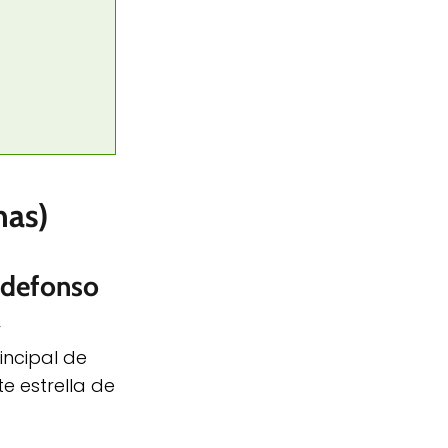
nas)
ldefonso
r
incipal de
te estrella de