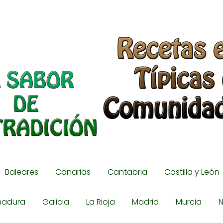
Baleares
Canarias
Cantabria
Castilla y León
madura
Galicia
La Rioja
Madrid
Murcia
N