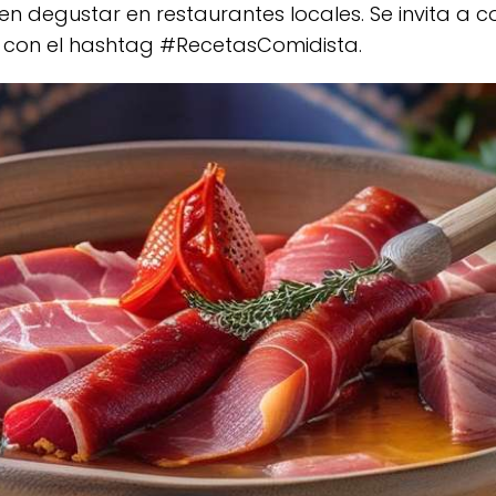
den degustar en restaurantes locales. Se invita a 
es con el hashtag #RecetasComidista.