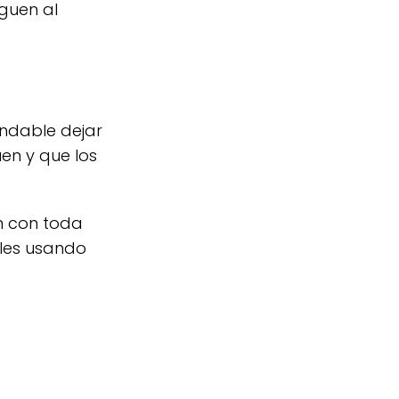
eguen al
endable dejar
uen y que los
ón con toda
ales usando