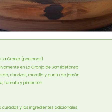
e La Granja (personas)
ivamente en La Granja de San Ildefonso
do, chorizos, morcilla y punta de jamón
olla, tomate y pimentón
s curadas y los ingredientes adicionales