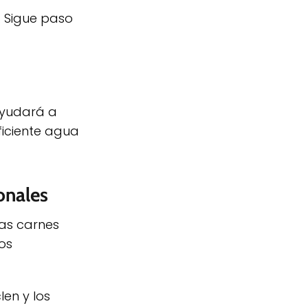
. Sigue paso
 ayudará a
ficiente agua
onales
las carnes
os
en y los