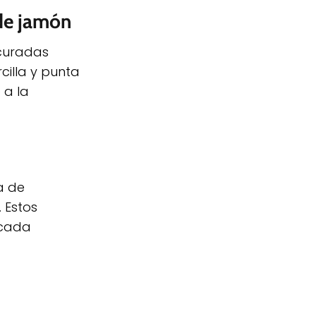
 de jamón
 curadas
cilla y punta
 a la
a de
. Estos
 cada