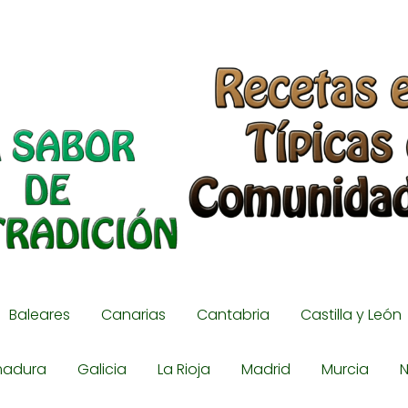
Baleares
Canarias
Cantabria
Castilla y León
madura
Galicia
La Rioja
Madrid
Murcia
N