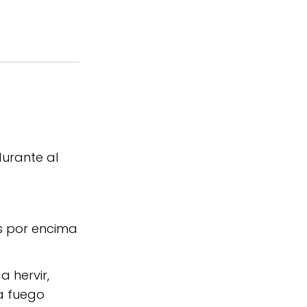
durante al
os por encima
a hervir,
 a fuego