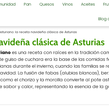
omunidad
Pan
Quesos
Vinos
Aceites
Fr
Blog 
asturiano: la receta navideña clásica de Asturias
avideña clásica de Asturias
riano
es una receta con raíces en la tradición c
ste guiso de cuchara era la base de las comidas fe
ianas durante el invierno, cuando las familias se 
Navidad. La fusión de fabas (alubias blancas), be
como el chorizo y la morcilla convierte al pote as
de sabor y calor, representando la esencia de la