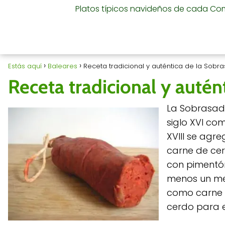
Platos típicos navideños de cada C
Estás aquí
Baleares
Receta tradicional y auténtica de la Sobr
Receta tradicional y autén
La Sobrasada
siglo XVI co
XVIII se agreg
carne de cer
con pimentón
menos un mes
como carne m
cerdo para e