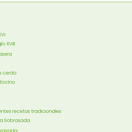
XVI
o XVIII
asera
de cerdo
 tocino
entes recetas tradicionales
la Sobrasada
obrasada