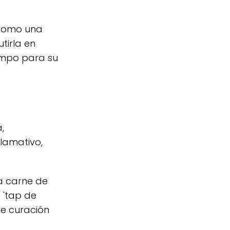
 como una
tirla en
iempo para su
,
llamativo,
a carne de
 'tap de
de curación