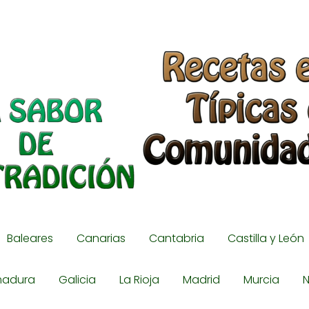
Baleares
Canarias
Cantabria
Castilla y León
madura
Galicia
La Rioja
Madrid
Murcia
N