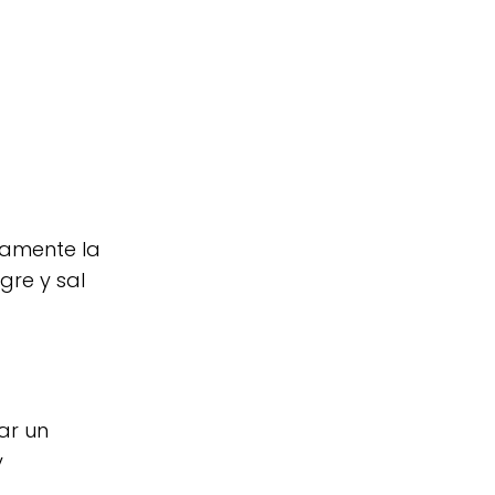
tamente la
gre y sal
ar un
y