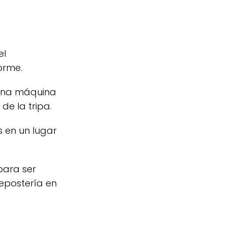
el
orme.
 una máquina
de la tripa.
 en un lugar
para ser
repostería en