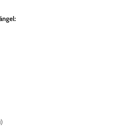
ángel:
l)