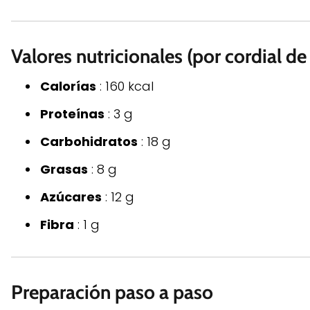
Valores nutricionales (por cordial de
Calorías
: 160 kcal
Proteínas
: 3 g
Carbohidratos
: 18 g
Grasas
: 8 g
Azúcares
: 12 g
Fibra
: 1 g
Preparación paso a paso