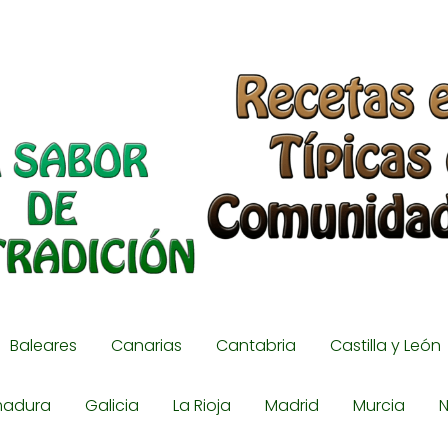
Baleares
Canarias
Cantabria
Castilla y León
madura
Galicia
La Rioja
Madrid
Murcia
N