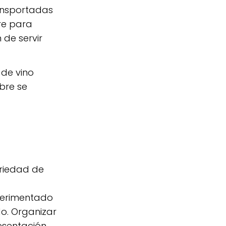
ransportadas
re para
 de servir
 de vino
bre se
ariedad de
.
perimentado
o. Organizar
esentación,