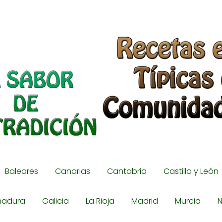
Baleares
Canarias
Cantabria
Castilla y León
madura
Galicia
La Rioja
Madrid
Murcia
N