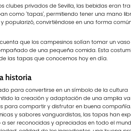
los clubes privados de Sevilla, las bebidas eran t
n como 'tapas', permitiendo tener una mano lib
ó y popularizó, convirtiéndose en una forma común
e cuenta que los campesinos solían tomar un vaso
ompañado de una pequeña comida. Esta costum
 de las tapas que conocemos hoy en día.
a historia
nado para convertirse en un símbolo de la cultura
itido la creación y adaptación de una amplia v
es para compartir y disfrutar en buena compañía
nicas y sabores vanguardistas, las tapas han ex
o a ser reconocidas y apreciadas en todo el mund
riedad, calidad de los ingredientes, una buena pr