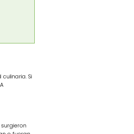
ulinaria. Si
 A
 surgieron
an o fueran