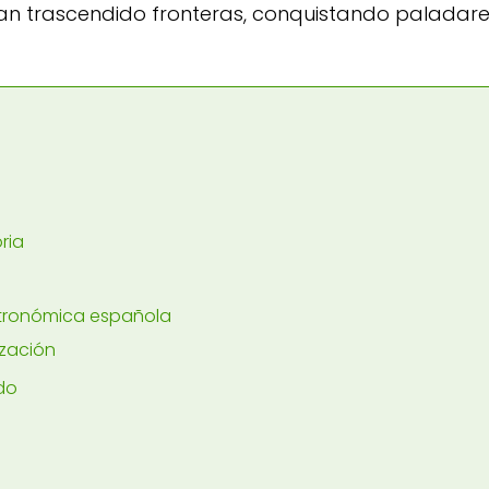
an trascendido fronteras, conquistando paladare
ria
astronómica española
ización
do