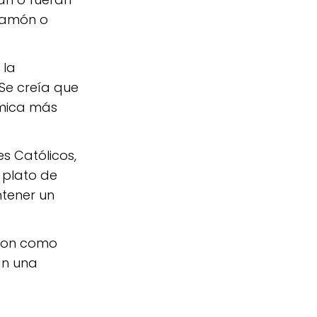
 jamón o
 la
Se creía que
ómica más
s Católicos,
 plato de
ntener un
eron como
an una