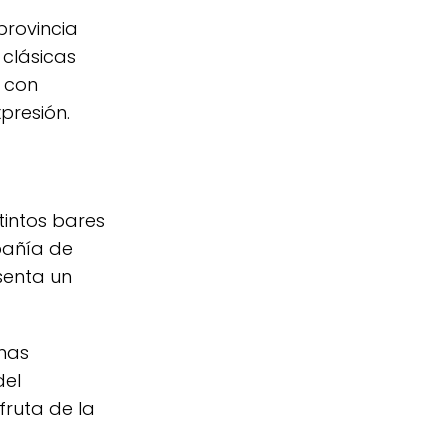
provincia
 clásicas
s con
presión.
tintos bares
pañía de
senta un
rnas
del
fruta de la