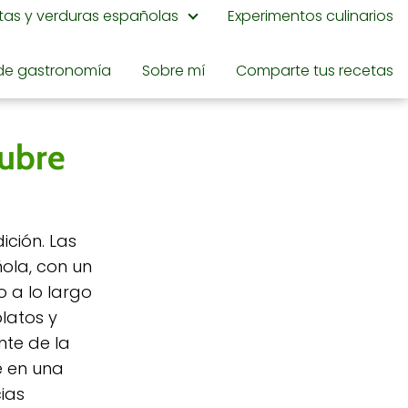
utas y verduras españolas
Experimentos culinarios
de gastronomía
Sobre mí
Comparte tus recetas
cubre
ción. Las
ola, con un
o a lo largo
latos y
nte de la
e en una
ias