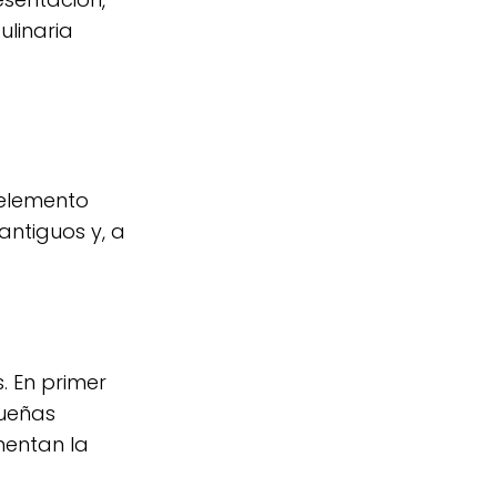
linaria
 elemento
antiguos y, a
. En primer
queñas
mentan la