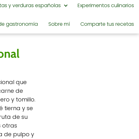
utas y verduras españolas
Experimentos culinarios
de gastronomía
Sobre mí
Comparte tus recetas
onal
cional que
 carne de
ro y tomillo.
 tierna y se
ruta de su
 otras
a de pulpo y