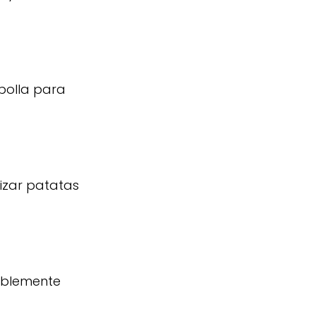
ebolla para
izar patatas
riblemente