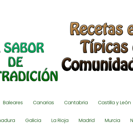
Baleares
Canarias
Cantabria
Castilla y León
madura
Galicia
La Rioja
Madrid
Murcia
N