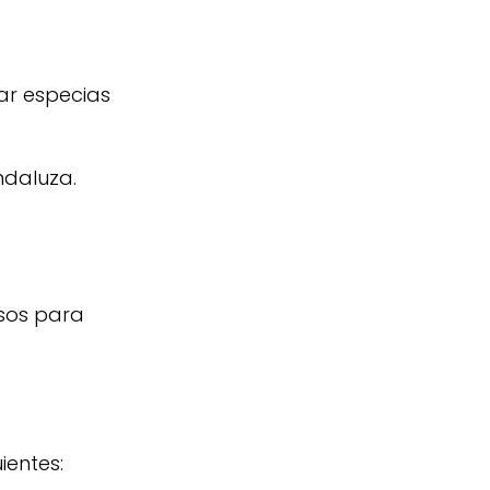
zar especias
ndaluza.
asos para
ientes: