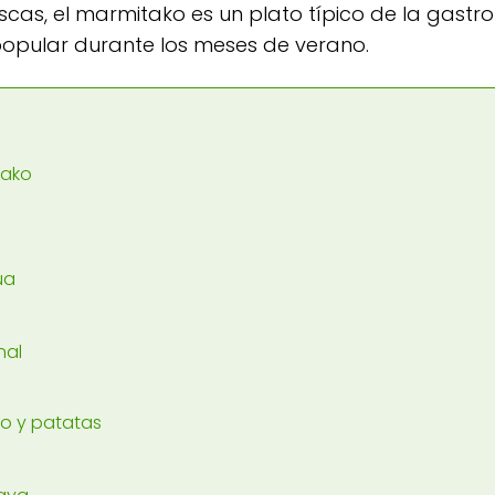
rescas, el marmitako es un plato típico de la gast
opular durante los meses de verano.
tako
ua
nal
ro y patatas