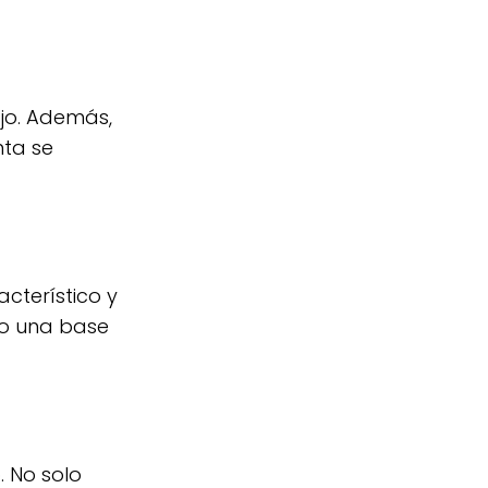
ajo. Además,
nta se
cterístico y
do una base
. No solo