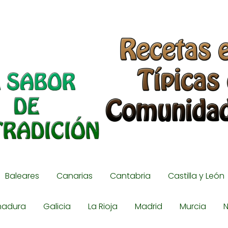
Baleares
Canarias
Cantabria
Castilla y León
madura
Galicia
La Rioja
Madrid
Murcia
N