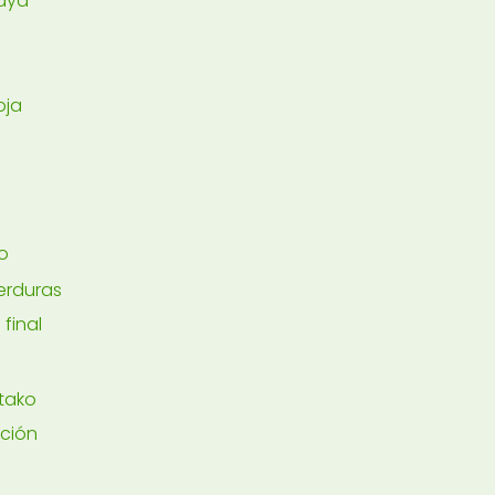
caya
oja
a
o
verduras
 final
tako
ción