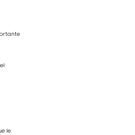
portante
el
ue le