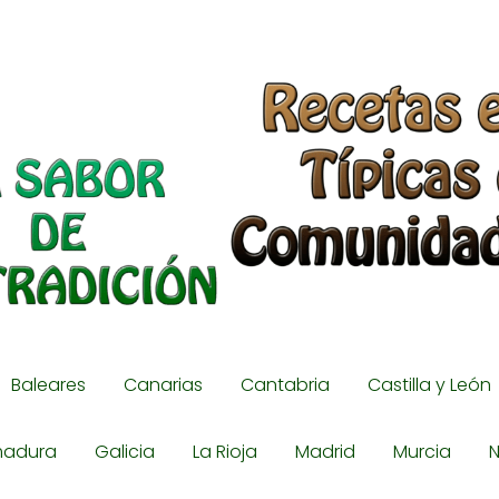
Baleares
Canarias
Cantabria
Castilla y León
madura
Galicia
La Rioja
Madrid
Murcia
N