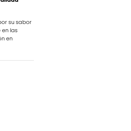
por su sabor
 en las
ón en