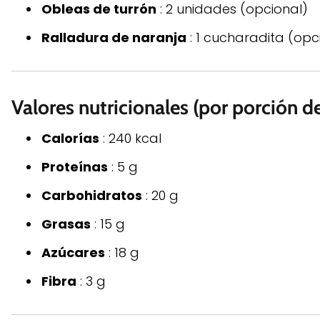
Obleas de turrón
: 2 unidades (opcional)
Ralladura de naranja
: 1 cucharadita (opc
Valores nutricionales (por porción d
Calorías
: 240 kcal
Proteínas
: 5 g
Carbohidratos
: 20 g
Grasas
: 15 g
Azúcares
: 18 g
Fibra
: 3 g