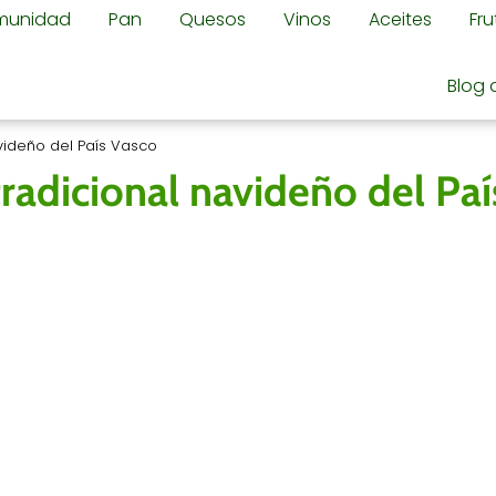
omunidad
Pan
Quesos
Vinos
Aceites
Fr
Blog 
avideño del País Vasco
tradicional navideño del Paí