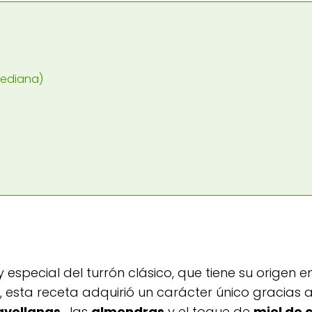
mediana)
especial del turrón clásico, que tiene su origen en
, esta receta adquirió un carácter único gracias a
avellanas
, las
almendras
y el toque de
miel de 