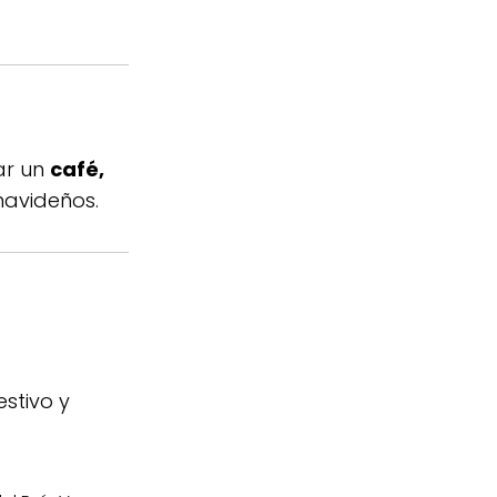
ar un
café,
navideños.
stivo y