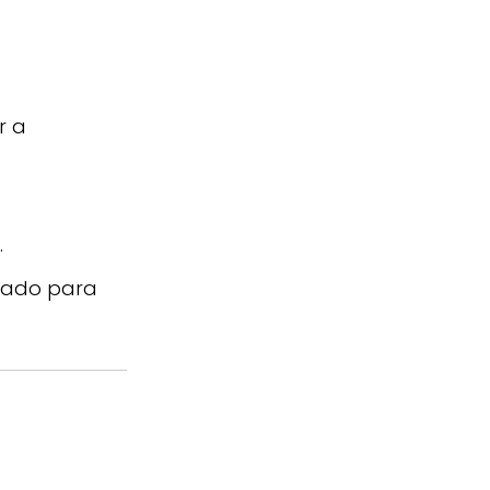
r a
.
idado para