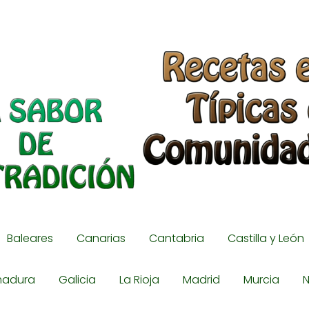
Baleares
Canarias
Cantabria
Castilla y León
madura
Galicia
La Rioja
Madrid
Murcia
N