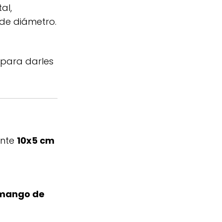
al,
de diámetro.
para darles
nte
10x5 cm
mango de