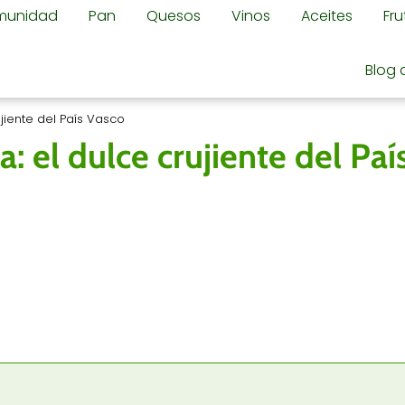
omunidad
Pan
Quesos
Vinos
Aceites
Fr
Blog 
ujiente del País Vasco
sa: el dulce crujiente del Pa