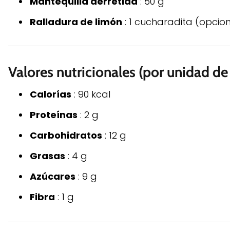
Mantequilla derretida
: 50 g
Ralladura de limón
: 1 cucharadita (opcion
Valores nutricionales (por unidad de
Calorías
: 90 kcal
Proteínas
: 2 g
Carbohidratos
: 12 g
Grasas
: 4 g
Azúcares
: 9 g
Fibra
: 1 g